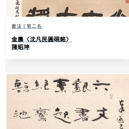
書法 | 第二名
金農〈沈凡民圓硯銘〉
陳昭坤