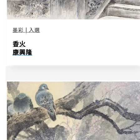
墨彩 | 入選
香火
康興隆