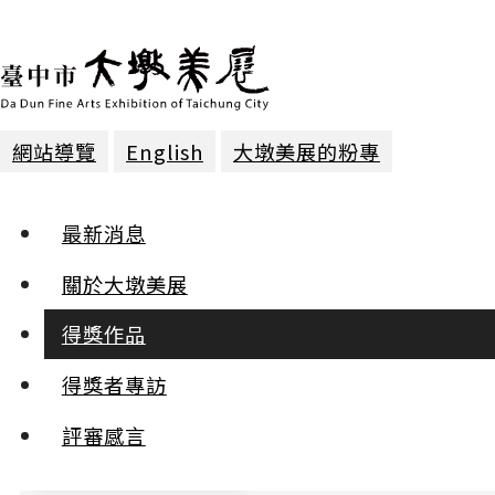
網站導覽
English
大墩美展的粉專
得獎作品
最新消息
2018年第二十三屆
關於大墩美展
得獎作品
:::
得獎者專訪
小
中
評審感言