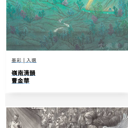
墨彩 | 入選
嶺南清韻
曹金華