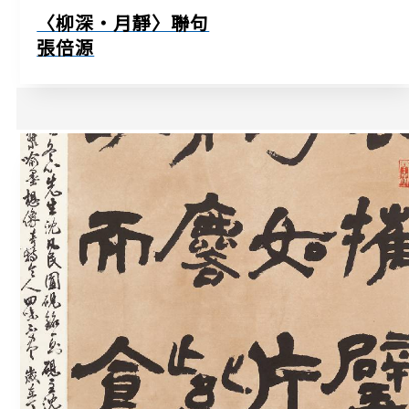
〈柳深‧月靜〉聯句
張倍源