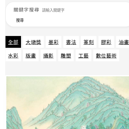
關鍵字搜尋
搜尋
全部
大墩獎
墨彩
書法
篆刻
膠彩
油畫
水彩
版畫
攝影
雕塑
工藝
數位藝術