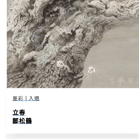
墨彩 | 入選
立春
鄒松鶴