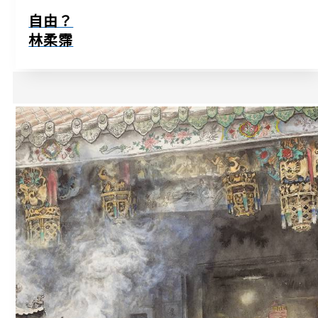
自由？
林柔霈