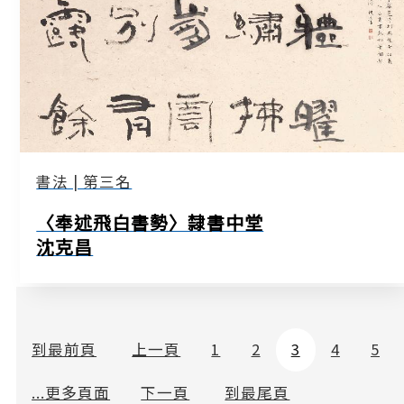
書法 | 第三名
〈奉述飛白書勢〉隸書中堂
沈克昌
到最前頁
上一頁
1
2
3
4
5
...
更多頁面
下一頁
到最尾頁