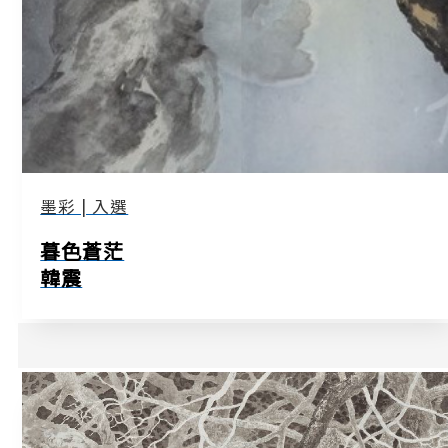
墨彩 | 入選
暮色蒼茫
韓震