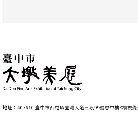
地址：407610 臺中市西屯區臺灣大道三段99號惠中樓8樓視
聯絡電話：
臺中市政府文化局
04-22289111轉25217/ 黃小姐
NING1228@taichung.gov.tw