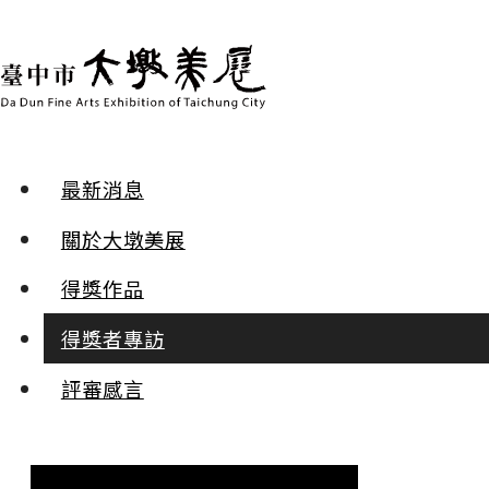
最新消息
得獎者專訪 | 2022年第二十七屆 大墩美展
關於大墩美展
臺中市第27屆大墩美展/ 工藝
得獎作品
得獎者專訪
:::
評審感言