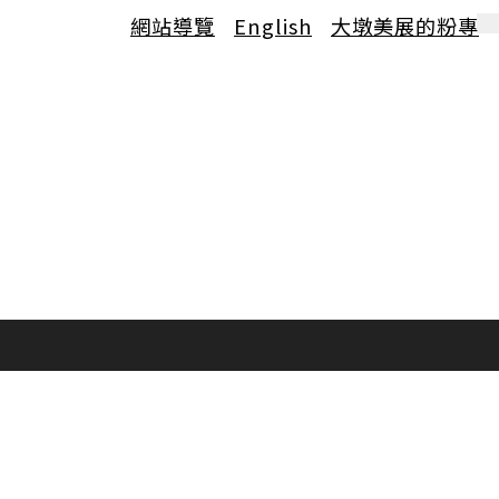
網站導覽
English
大墩美展的粉專
小
中
大