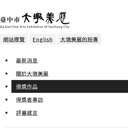
網站導覽
English
大墩美展的粉專
得獎作品 | 2023年第二十八屆
最新消息
篆刻 | 第一名
關於大墩美展
得獎作品
尚友齋篆刻近業
川內佑毅
得獎者專訪
:::
評審感言
小
中