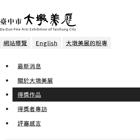
網站導覽
English
大墩美展的粉專
得獎作品 | 2018年第二十三屆
最新消息
攝影 | 入選
關於大墩美展
得獎作品
光影之美
羅伸茂
得獎者專訪
:::
評審感言
小
中