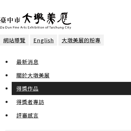
網站導覽
English
大墩美展的粉專
得獎作品 | 2018年第二十三屆
最新消息
攝影 | 優選
關於大墩美展
得獎作品
摯友
黃子佳
得獎者專訪
:::
評審感言
小
中