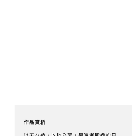
作品賞析
以天為被，以地為蓆，是浪者所過的日