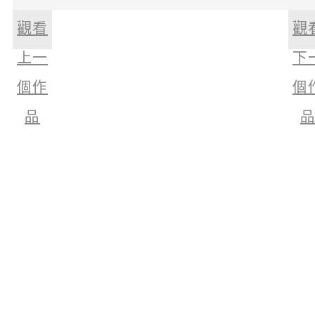
觀看
觀
上一
下
個作
個
品