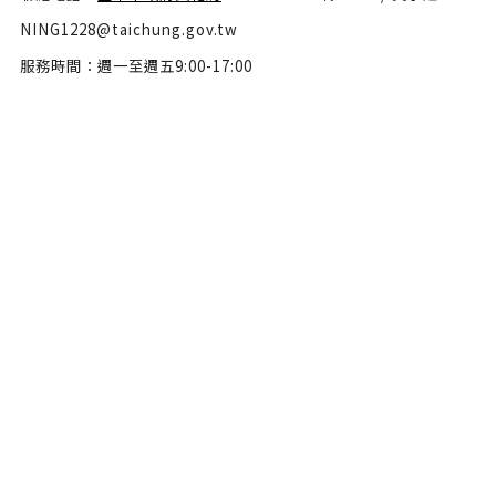
NING1228@taichung.gov.tw
服務時間：週一至週五9:00-17:00
隱私權政策
政府網站資料開放宣告
網站安全政策
瀏覽人數：46712773
Copyright © 2022 臺中市政府文化局版權所有 All Rights Reserve