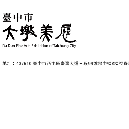
地址：407610 臺中市西屯區臺灣大道三段99號惠中樓8樓視
聯絡電話：
臺中市政府文化局
04-22289111轉25217/ 黃小姐
NING1228@taichung.gov.tw
服務時間：週一至週五9:00-17:00