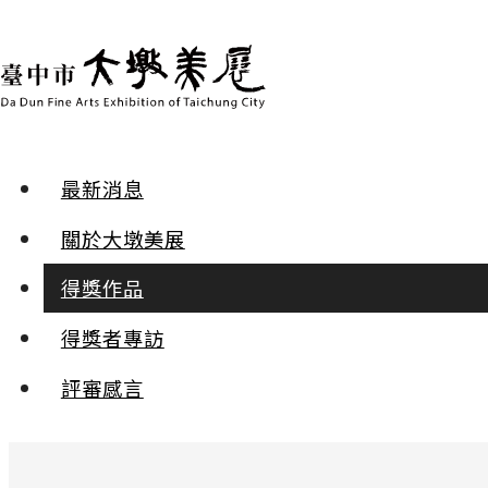
最新消息
得獎作品 | 2018年第二十三屆
關於大墩美展
水彩 | 入選
得獎作品
得獎者專訪
晨光
蔡秋蘭
評審感言
:::