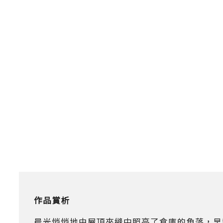
作品賞析
晨光悄悄地由屋頂夾縫中照亮了倉庫的角落，早