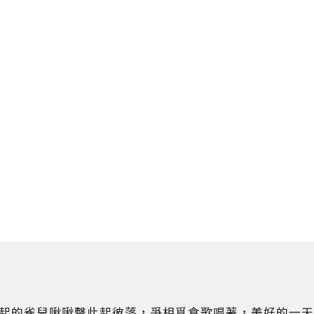
起的雀兒啾啾聲此起彼落，爭相覓食歌唱著，美好的一