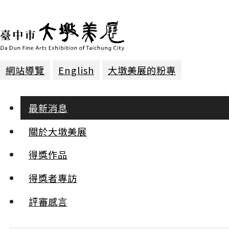
網站導覽
English
大墩美展的粉專
最新消息
最新消息
關於大墩美展
2025
Nov.
24
得獎作品
大墩美展30年．巨匠名作特展
:::
得獎者專訪
小
中
評審感言
大墩美展邁入第30個年頭了！為慶祝這個重要的里程