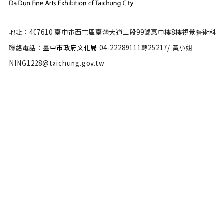
地址：407610 臺中市西屯區臺灣大道三段99號惠中樓8樓視覺藝術科
聯絡電話：
臺中市政府文化局
04-22289111轉25217/ 黃小姐
NING1228@taichung.gov.tw
服務時間：週一至週五9:00-17:00
隱私權政策
政府網站資料開放宣告
網站安全政策
瀏覽人數：46572599