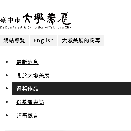
網站導覽
English
大墩美展的粉專
得獎作品
最新消息
2026年第三十一屆
關於大墩美展
得獎作品
:::
得獎者專訪
小
中
評審感言