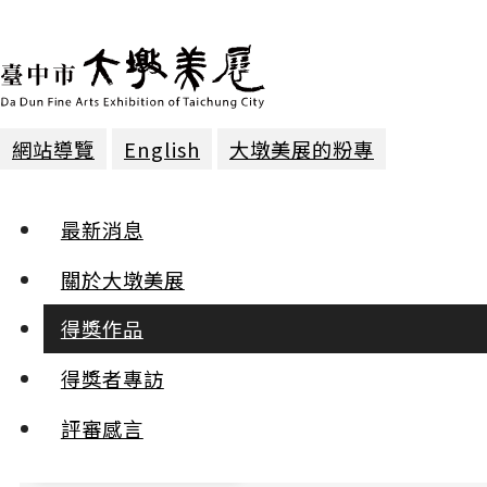
網站導覽
English
大墩美展的粉專
得獎作品
最新消息
2026年第三十一屆
關於大墩美展
得獎作品
:::
得獎者專訪
小
中
評審感言