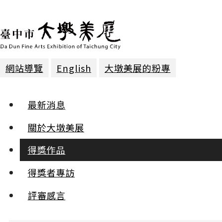
網站導覽
English
大墩美展的粉專
得獎作品 | 2025年第三十屆
最新消息
工藝 | 入選
關於大墩美展
得獎作品
日常的根系
蕭敏伶
得獎者專訪
:::
評審感言
小
中