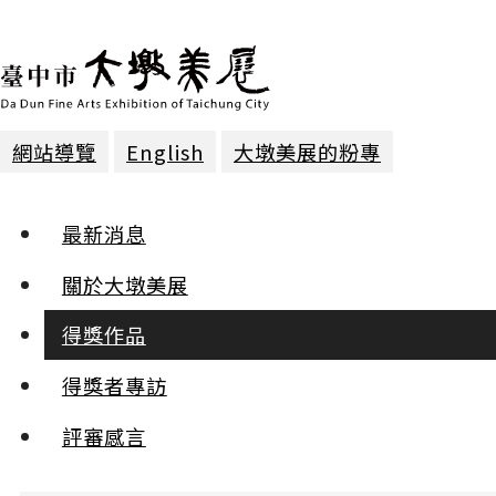
網站導覽
English
大墩美展的粉專
得獎作品 | 2025年第三十屆
最新消息
雕塑 | 入選
關於大墩美展
得獎作品
動與靜之間
邱邦奇
得獎者專訪
:::
評審感言
小
中