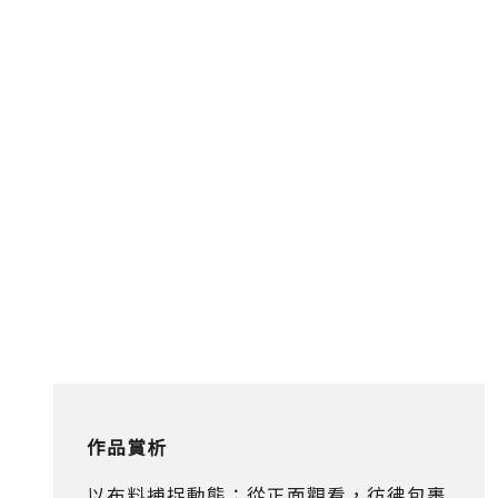
作品賞析
以布料捕捉動態；從正面觀看，彷彿包裹