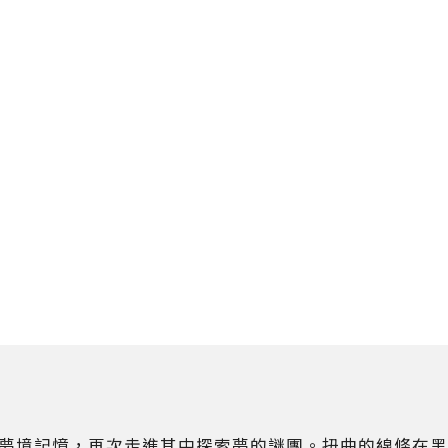
夢境記憶，再次走進其中探索夢的謎團。扭曲的線條在黑