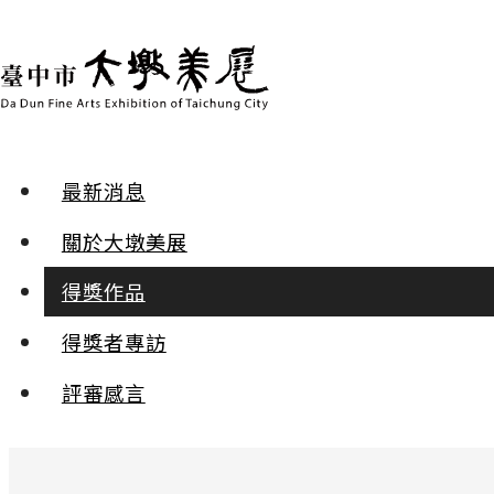
最新消息
得獎作品 | 2025年第三十屆
關於大墩美展
水彩 | 第一名
得獎作品
得獎者專訪
夢裡
吳威澔
評審感言
:::