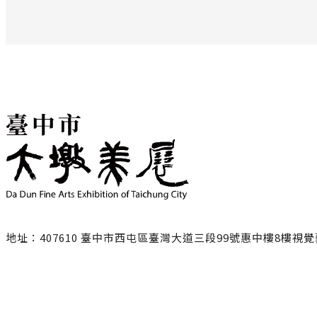
地址：407610 臺中市西屯區臺灣大道三段99號惠中樓8樓視
聯絡電話：
臺中市政府文化局
04-22289111轉25217/ 黃小姐
NING1228@taichung.gov.tw
服務時間：週一至週五9:00-17:00