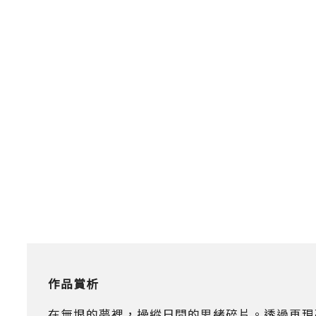
作品賞析
在無垠的夢裡，操縱日間的思緒碎片。透過再現