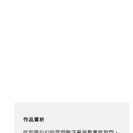
作品賞析
這如夢似幻的空間懸浮著無數畫框與門，