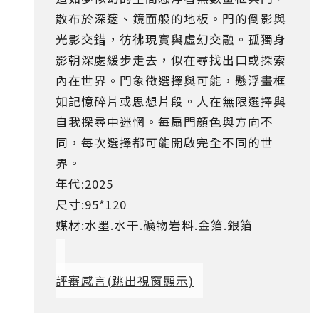
散布於深邃、鏡面般的地板。門的倒影與
光影交錯，彷彿現實與虛幻交融。孤獨身
影朝深處緩步走去，似在尋找出口或探索
內在世界。門象徵選擇與可能，懸浮畫框
如記憶碎片或思想片段。人在無限選擇與
自我探尋中迷惘。每扇門顏色與方向不
同，每次選擇都可能開啟完全不同的世
界。
年代:2025
尺寸:95*120
媒材:水墨.水干.礦物岩料.金箔.銀箔
評審感言
(跳出視窗顯示)