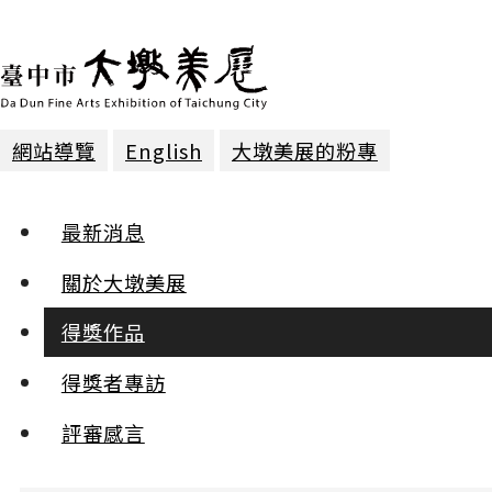
網站導覽
English
大墩美展的粉專
得獎作品 | 2025年第三十屆
最新消息
膠彩 | 入選
關於大墩美展
得獎作品
通往未知的序列
賴艷平
得獎者專訪
:::
評審感言
小
中