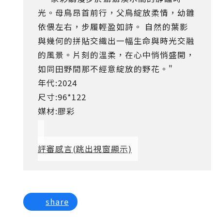
光。母鳥昂首前行，父鳥綻放柔情，幼雛
依偎左右，步履輕盈如詩。 自然的葉影
與幾何的拼貼交織出一幅生命與時光交融
的風景。片刻的溫柔，在心中悄悄盛開，
如同田野間那不經意綻放的野花。"
年代:2024
尺寸:96*122
媒材:膠彩
評審感言
(跳出視窗顯示)
share