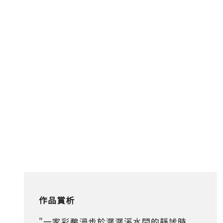
作品賞析
"一家彩鷸漫步於潺潺溪水間的靜謐時