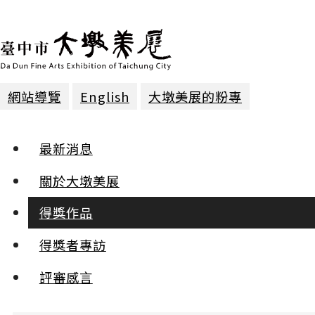
網站導覽
English
大墩美展的粉專
得獎作品 | 2025年第三十屆
最新消息
膠彩 | 入選
關於大墩美展
得獎作品
彩鷸一家
莊秀茹
得獎者專訪
:::
評審感言
小
中