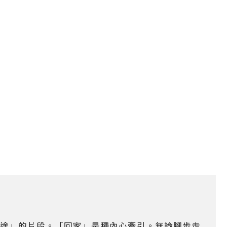
途」的片段。「回家」是種內心牽引。無論腳步走