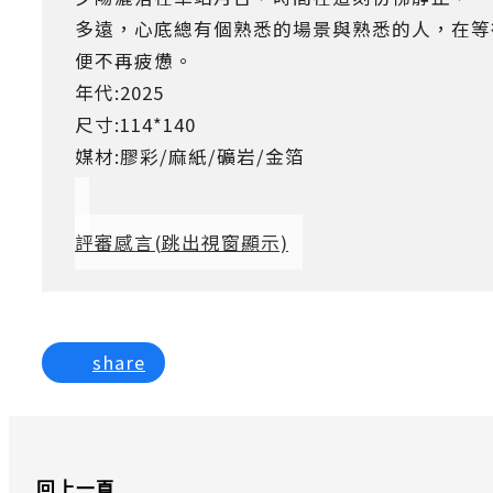
多遠，心底總有個熟悉的場景與熟悉的人，在等
便不再疲憊。
年代:2025
尺寸:114*140
媒材:膠彩/麻紙/礦岩/金箔
評審感言
(跳出視窗顯示)
share
回上一頁