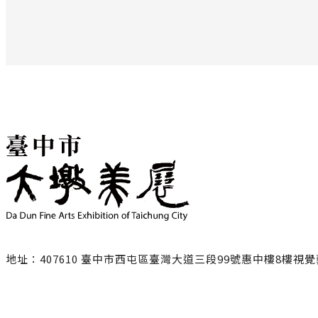
地址：407610 臺中市西屯區臺灣大道三段99號惠中樓8樓視
聯絡電話：
臺中市政府文化局
04-22289111轉25217/ 黃小姐
NING1228@taichung.gov.tw