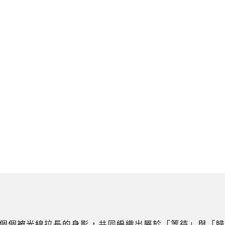
個個被光線拉長的身影，共同編織出屬於「等待」與「歸