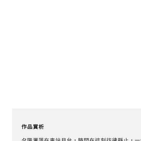
作品賞析
夕陽灑落在車站月台，時間在這刻彷彿靜止，一