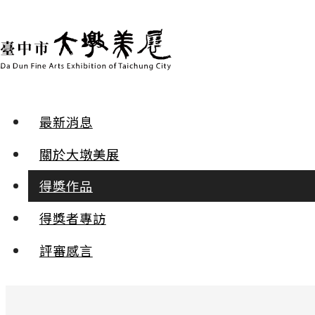
最新消息
得獎作品 | 2025年第三十屆
關於大墩美展
膠彩 | 優選
得獎作品
得獎者專訪
回家
李美樺
評審感言
:::