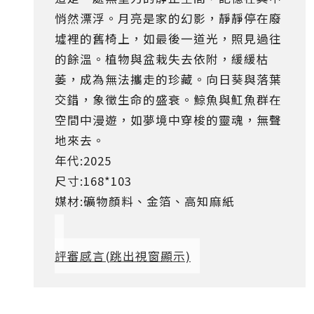
悄然漂浮。月亮是家的幻影，靜靜停在廢
墟裡的舊椅上，如最後一道光，照見過往
的餘溫。植物與盆栽失去依附，緩緩枯
萎，成為無法攜走的珍藏。向日葵與落葉
交錯，象徵生命的盛衰。鯨魚與魟魚群在
空間中漫遊，如夢境中穿梭的靈魂，無聲
地來去。
年代:2025
尺寸:168*103
媒材:礦物顏料、金箔、高知麻紙
評審感言
(跳出視窗顯示)