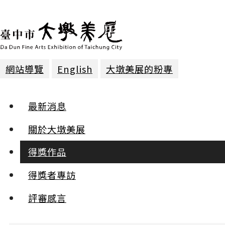
網站導覽
English
大墩美展的粉專
得獎作品 | 2025年第三十屆
最新消息
膠彩 | 第二名
關於大墩美展
得獎作品
失重之所
賴楚穎
得獎者專訪
:::
評審感言
小
中