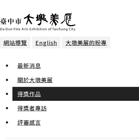
網站導覽
English
大墩美展的粉專
得獎作品 | 2025年第三十屆
最新消息
篆刻 | 第一名
關於大墩美展
得獎作品
捉雲作龍
莫昍霖
得獎者專訪
:::
評審感言
小
中