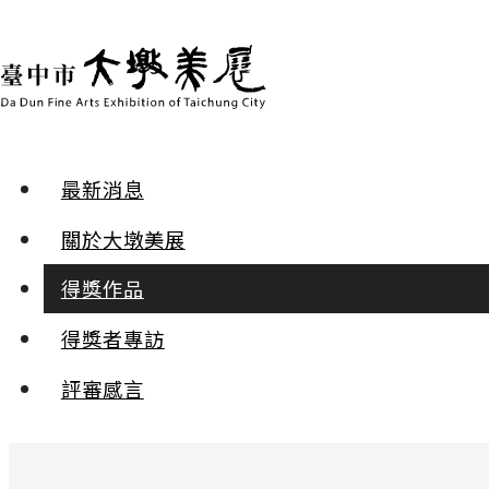
最新消息
得獎作品 | 2025年第三十屆
關於大墩美展
篆刻 | 入選
得獎作品
得獎者專訪
眾裏尋他千百度
馬振庭
評審感言
:::