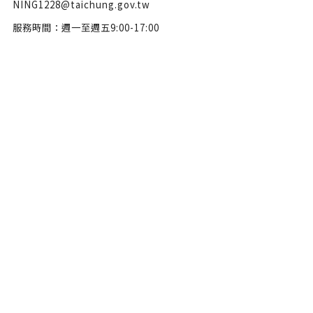
NING1228@taichung.gov.tw
服務時間：週一至週五9:00-17:00
隱私權政策
政府網站資料開放宣告
網站安全政策
瀏覽人數：46612973
Copyright © 2022 臺中市政府文化局版權所有 All Rights Reserve