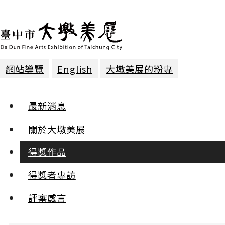
網站導覽
English
大墩美展的粉專
得獎作品 | 2004年第九屆
最新消息
油畫 | 第一名
關於大墩美展
得獎作品
淨土
王智斌
得獎者專訪
:::
評審感言
小
中