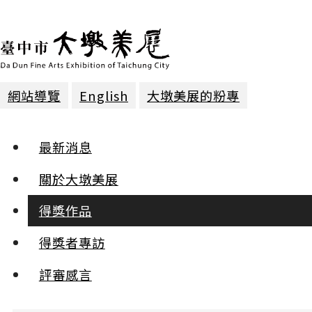
網站導覽
English
大墩美展的粉專
得獎作品 | 2012年第十七屆
最新消息
版畫 | 第一名
關於大墩美展
得獎作品
生命的記號
高春英
得獎者專訪
:::
評審感言
小
中