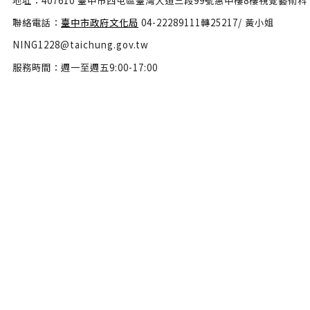
地址：407610 臺中市西屯區臺灣大道三段99號惠中樓8樓視覺藝術科
聯絡電話：
臺中市政府文化局
04-22289111轉25217/ 黃小姐
NING1228@taichung.gov.tw
服務時間：週一至週五9:00-17:00
隱私權政策
政府網站資料開放宣告
網站安全政策
瀏覽人數：46539283
Copyright © 2022 臺中市政府文化局版權所有 All Rights Reserve