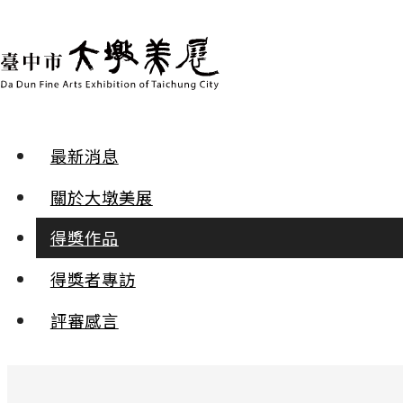
最新消息
得獎作品 | 2024年第二十九屆
關於大墩美展
水彩 | 入選
得獎作品
得獎者專訪
冬日‧小溪的自在安然
張晉霖
評審感言
:::