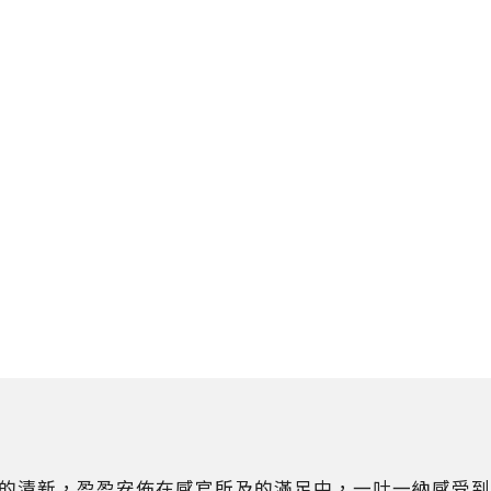
的清新，盈盈安佈在感官所及的滿足中，一吐一納感受到