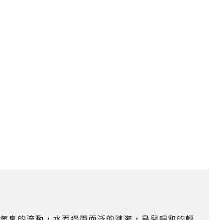
氣息的流動，水面遇雨而泛的漣漪，鳥兒唱和的輕