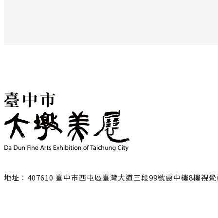
地址：407610 臺中市西屯區臺灣大道三段99號惠中樓8樓視
聯絡電話：
臺中市政府文化局
04-22289111轉25217/ 黃小姐
NING1228@taichung.gov.tw