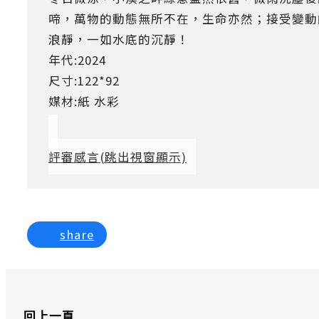
啼，萬物的動態無所不在，生命亦然；接受變動
浪靜，一如水底的沉靜！
年代:2024
尺寸:122*92
媒材:紙 水彩
評審感言
(跳出視窗顯示)
share
回上一頁