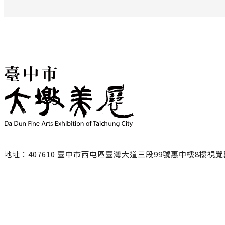
地址：407610 臺中市西屯區臺灣大道三段99號惠中樓8樓視
聯絡電話：
臺中市政府文化局
04-22289111轉25217/ 黃小姐
NING1228@taichung.gov.tw
服務時間：週一至週五9:00-17:00