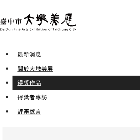
最新消息
得獎作品 | 2024年第二十九屆
關於大墩美展
書法 | 入選
得獎作品
得獎者專訪
杜甫春夜喜雨
邱琳媛
評審感言
:::