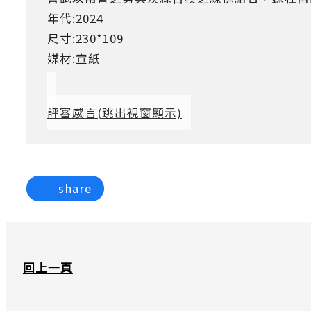
年代:2024
尺寸:230*109
媒材:宣紙
評審感言
(跳出視窗顯示)
share
回上一頁