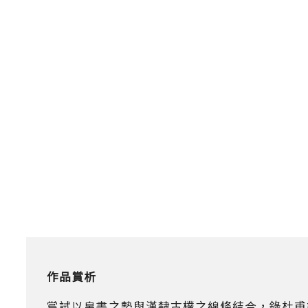
作品賞析
嘗試以帛書之勢與漢隸古樸之線條結合，錄杜甫