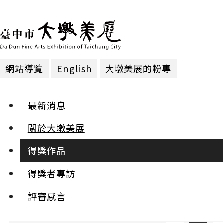
網站導覽
English
大墩美展的粉專
得獎作品 | 2024年第二十九屆
最新消息
墨彩 | 入選
關於大墩美展
得獎作品
元宇宙山水之十九 －時空蒙太
得獎者專訪
奇
劉振富
評審感言
:::