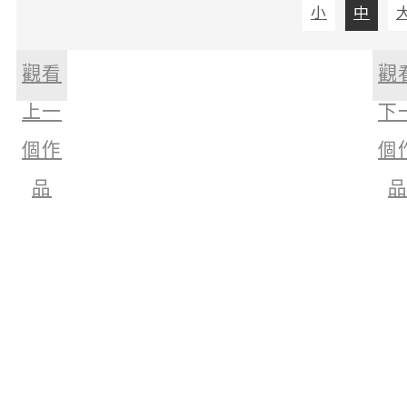
小
中
觀看
觀
上一
下
個作
個
品