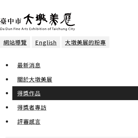
網站導覽
English
大墩美展的粉專
得獎作品 | 2024年第二十九屆
最新消息
墨彩 | 優選
關於大墩美展
得獎作品
榕樹清趣
康興隆
得獎者專訪
:::
評審感言
小
中