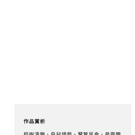
作品賞析
榕樹清趣、鳥兒嬉戲、鷺鷥覓食、晨霧飄