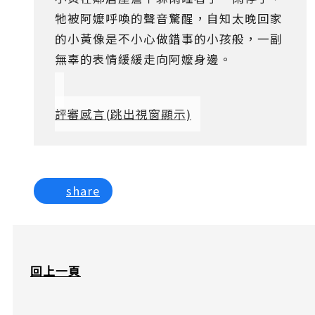
牠被阿嬤呼喚的聲音驚醒，自知太晚回家
的小黃像是不小心做錯事的小孩般，一副
無辜的表情緩緩走向阿嬤身邊。
評審感言
(跳出視窗顯示)
share
回上一頁