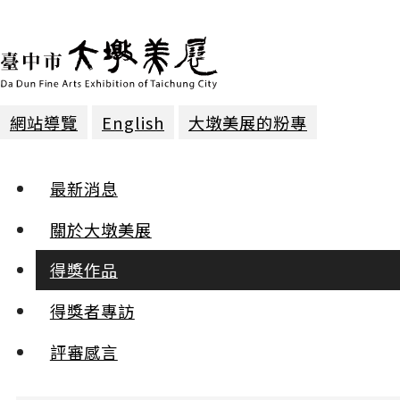
網站導覽
English
大墩美展的粉專
得獎作品 | 2018年第二十三屆
最新消息
攝影 | 優選
關於大墩美展
得獎作品
無辜
杜惠馨
得獎者專訪
:::
評審感言
小
中