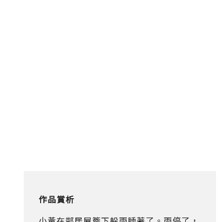
作品賞析
小黃在鄰居屋簷下躲雨睡著了。雨停了，