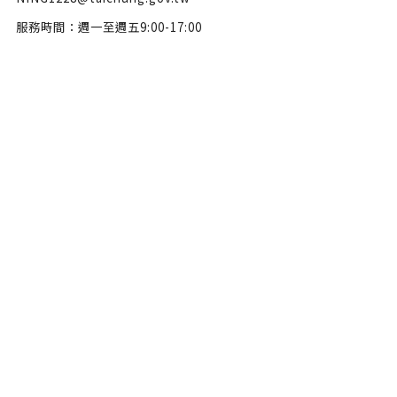
服務時間：週一至週五9:00-17:00
隱私權政策
政府網站資料開放宣告
網站安全政策
瀏覽人數：46601918
Copyright © 2022 臺中市政府文化局版權所有 All Rights Reserve