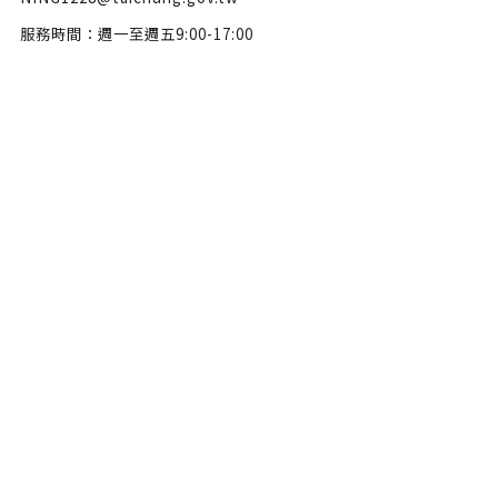
服務時間：週一至週五9:00-17:00
隱私權政策
政府網站資料開放宣告
網站安全政策
瀏覽人數：46537536
Copyright © 2022 臺中市政府文化局版權所有 All Rights Reserve