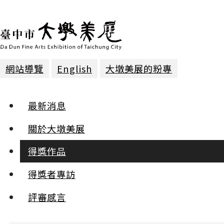
網站導覽
English
大墩美展的粉專
得獎作品 | 2018年第二十三屆
最新消息
篆刻 | 第二名
關於大墩美展
得獎作品
老‧殘游記
羅應良
得獎者專訪
:::
評審感言
小
中