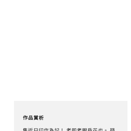
作品賞析
集近日印作為記！ 老即老眼昏花也。 殘