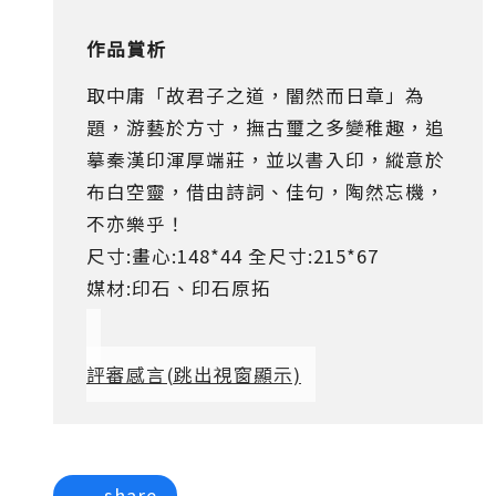
作品賞析
取中庸「故君子之道，闇然而日章」為
題，游藝於方寸，撫古璽之多變稚趣，追
摹秦漢印渾厚端莊，並以書入印，縱意於
布白空靈，借由詩詞、佳句，陶然忘機，
不亦樂乎！
尺寸:畫心:148*44 全尺寸:215*67
媒材:印石、印石原拓
評審感言
(跳出視窗顯示)
share