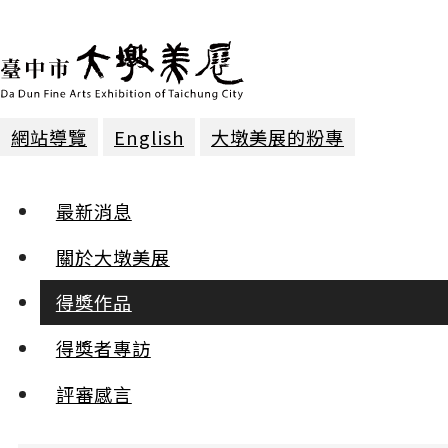
網站導覽
English
大墩美展的粉專
得獎作品 | 2018年第二十三屆
最新消息
篆刻 | 第一名
關於大墩美展
得獎作品
闇然日章
陳昭安
得獎者專訪
:::
評審感言
小
中